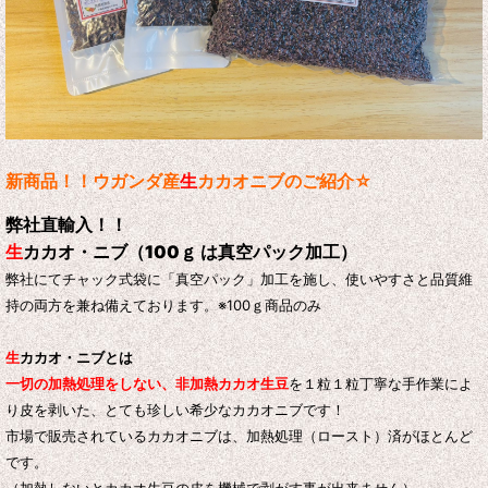
新商品！！ウガンダ産
生
カカオニブのご紹介☆
弊社直輸入！！
生
カカオ・ニブ（
100ｇ は
真空パック加工）
弊社にてチャック式袋に「真空パック」加工を施し、使いやすさと品質維
持の両方を兼ね備えております。
※100ｇ商品のみ
生
カカオ・ニブとは
一切の加熱処理をしない、非加熱カカオ生豆
を１粒１粒丁寧な手作業によ
り皮を剥いた、とても珍しい希少なカカオニブです！
市場で販売されているカカオニブは、加熱処理（ロースト）済がほとんど
です。
（加熱しないとカカオ生豆の皮を機械で剥がす事が出来ません）