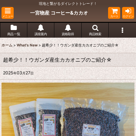
現地と繋がるダイレクトトレード！
一宮物産 コーヒー&カカオ
メニュー
カート
ログイン
商品 一覧
講座案内
資格取得
商品検索
ホーム
>
What's New
>
超希少！！ウガンダ産生カカオニブのご紹介☆
超希少！！ウガンダ産生カカオニブのご紹介☆
2025
03
27
年
月
日