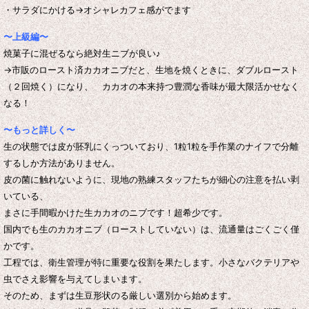
・サラダにかける→オシャレカフェ感がでます
〜上級編〜
焼菓子に混ぜるなら絶対生ニブが良い♪
→市販のロースト済カカオニブだと、生地を焼くときに、ダブルロースト
（２回焼く）になり、 カカオの本来持つ豊潤な香味が最大限活かせなく
なる！
〜もっと詳しく〜
生の状態では皮が胚乳にくっついており、1粒1粒を手作業のナイフで分離
するしか方法がありません。
皮の菌に触れないように、現地の熟練スタッフたちが細心の注意を払い剥
いている、
まさに手間暇かけた生カカオのニブです！超希少です。
国内でも生のカカオニブ（ローストしていない）は、流通量はごくごく僅
かです。
工程では、衛生管理が特に重要な役割を果たします。小さなバクテリアや
虫でさえ影響を与えてしまいます。
そのため、まずは生豆形状のる厳しい選別から始めます。