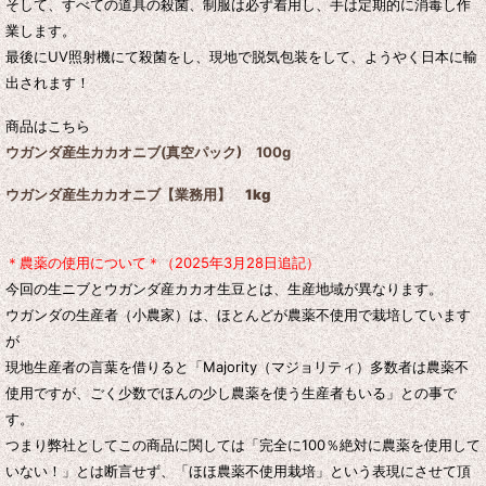
そして、すべての道具の殺菌、制服は必ず着用し、手は定期的に消毒し作
業します。
最後にUV照射機にて殺菌をし、現地で脱気包装をして、ようやく日本に輸
出されます！
商品はこちら
ウガンダ産生カカオニブ(真空パック) 100g
ウガンダ産生カカオニブ【業務用】 1kg
＊農薬の使用について＊（2025年3月28日追記）
今回の生ニブとウガンダ産カカオ生豆とは、生産地域が異なります。
ウガンダの生産者（小農家）は、ほとんどが農薬不使用で栽培しています
が
現地生産者の言葉を借りると「Majority（マジョリティ）多数者は農薬不
使用ですが、ごく少数でほんの少し農薬を使う生産者もいる」との事で
す。
つまり弊社としてこの商品に関しては「完全に100％絶対に農薬を使用して
いない！」とは断言せず、「ほほ農薬不使用栽培」という表現にさせて頂