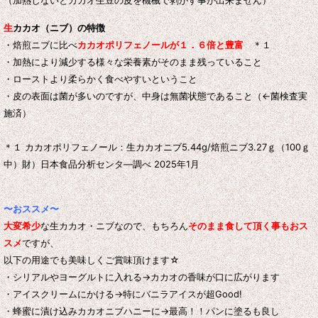
生
カカオ（ニブ）の特徴
・焙煎ニブに比べ
カカオポリフェノールが１．６倍と豊富
＊１
・加熱により減少する様々な栄養素がそのまま残っていること
・ローストより柔らかく食べやすいということ
・皮の表面は菌が多いのですが、中身は無菌状態であること（←菌検査実
施済）
＊１ カカオポリフェノール：生カカオニブ5.44g/焙煎ニブ3.27ｇ（100ｇ
中）財）日本食品分析センタ―調べ 2025年1月
〜おススメ〜
大変希少
な生カカオ・ニブなので、もちろん
そのまま食して頂く事もおス
スメ
ですが、
以下の用途でも美味しくご賞味頂けます☆
・シリアルやヨーグルトに入れる→カカオの香味が口に広がります
・アイスクリームにかける→特にバニラアイスが超Good!
・蜂蜜に漬け込みカカオニブハニーに→最高！！パンに塗るも良し