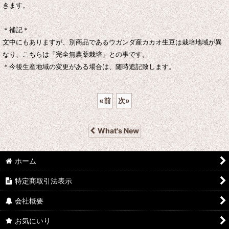
きます。
＊補記＊
文中にもありますが、別商品であるウガンダ産カカオ生豆は栽培地域が異
なり、こちらは「完全無農薬栽培」との事です。
＊今後生産地域の変更がある場合は、随時追記致します。
«
前
次
»
What's New
ホーム
特定商取引法表示
会社概要
お気にいり