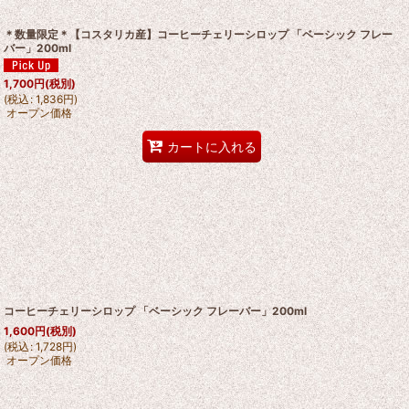
＊数量限定＊【コスタリカ産】コーヒーチェリーシロップ 「ベーシック フレー
バー」200ml
1,700
円
(税別)
(
税込
:
1,836
円
)
オープン価格
カートに入れる
コーヒーチェリーシロップ 「ベーシック フレーバー」200ml
1,600
円
(税別)
(
税込
:
1,728
円
)
オープン価格