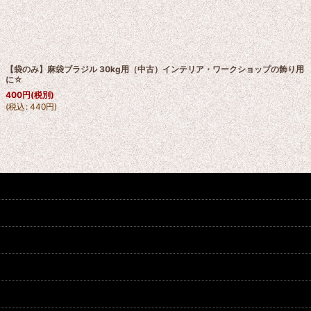
【袋のみ】麻袋ブラジル 30kg用（中古）インテリア・ワークショップの飾り用
に☆
400
円
(税別)
(
税込
:
440
円
)