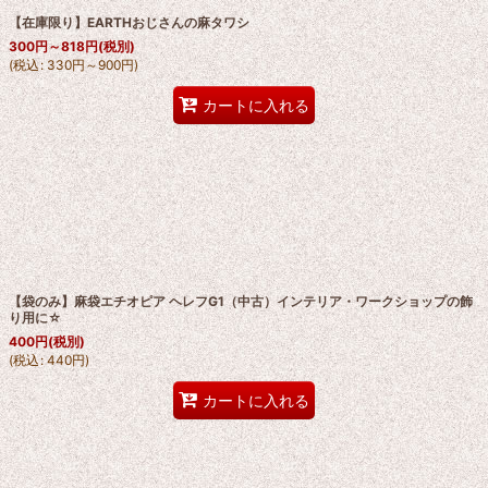
【在庫限り】EARTHおじさんの麻タワシ
300
円
～818
円
(税別)
(
税込
:
330
円
～900
円
)
カートに入れる
【袋のみ】麻袋エチオピア ヘレフG1（中古）インテリア・ワークショップの飾
り用に☆
400
円
(税別)
(
税込
:
440
円
)
カートに入れる