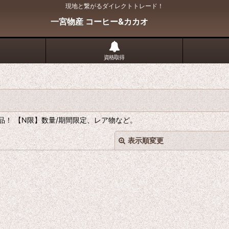
現地と繋がるダイレクトトレード！
一宮物産 コーヒー&カカオ
資格取得
！ 【N限】数量/期間限定、レア物など。
表示順変更
絞り込む