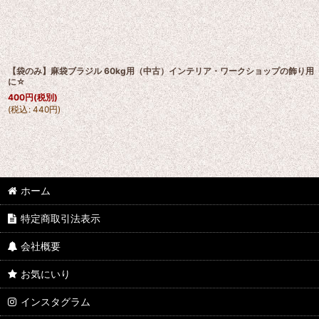
【袋のみ】麻袋ブラジル 60kg用（中古）インテリア・ワークショップの飾り用
に☆
400
円
(税別)
(
税込
:
440
円
)
ホーム
特定商取引法表示
会社概要
お気にいり
インスタグラム