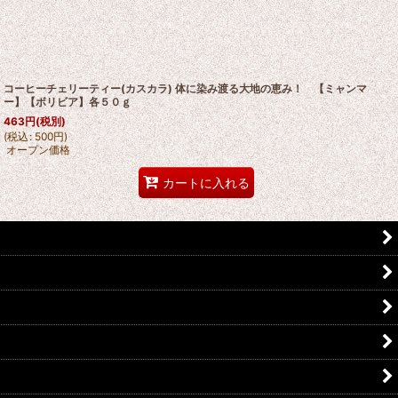
コーヒーチェリーティー(カスカラ) 体に染み渡る大地の恵み！ 【ミャンマ
ー】【ボリビア】各５０ｇ
463
円
(税別)
(
税込
:
500
円
)
オープン価格
カートに入れる