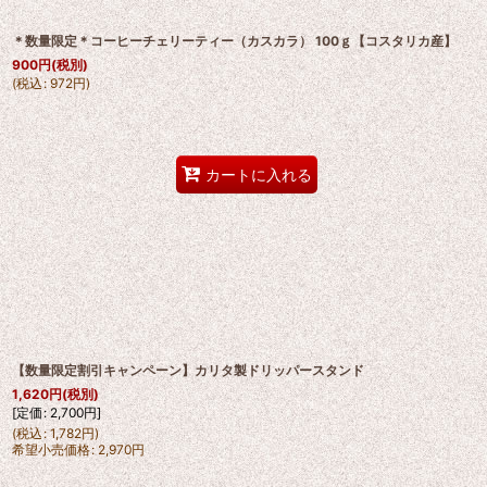
＊数量限定＊コーヒーチェリーティー（カスカラ） 100ｇ【コスタリカ産】
900
円
(税別)
(
税込
:
972
円
)
カートに入れる
【数量限定割引キャンペーン】カリタ製ドリッパースタンド
1,620
円
(税別)
[
定価
:
2,700
円
]
(
税込
:
1,782
円
)
希望小売価格
:
2,970
円