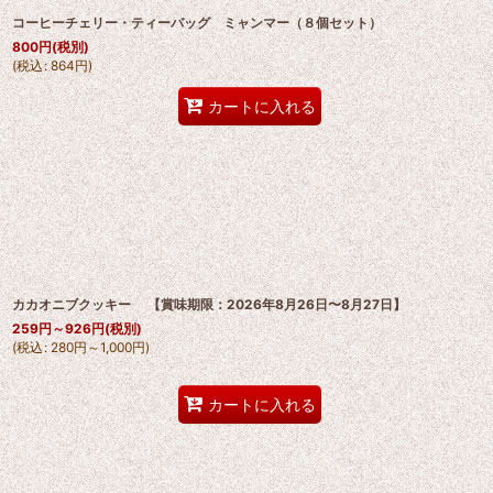
コーヒーチェリー・ティーバッグ ミャンマー（８個セット）
800
円
(税別)
(
税込
:
864
円
)
カートに入れる
カカオニブクッキー 【賞味期限：2026年8月26日〜8月27日】
259
円
～926
円
(税別)
(
税込
:
280
円
～1,000
円
)
カートに入れる