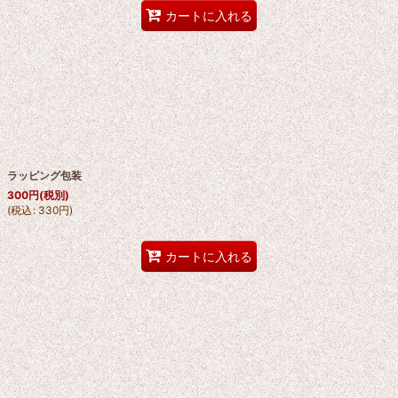
カートに入れる
ラッピング包装
300
円
(税別)
(
税込
:
330
円
)
カートに入れる