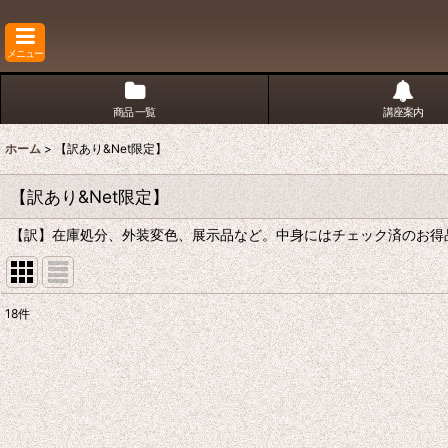
メニュー
商品 一覧
講座案内
ホーム
>
【訳あり&Net限定】
【訳あり&Net限定】
【訳】在庫処分、外装変色、展示品など。中身にはチェック済のお得品
18
件
表示数
:
並び順
: