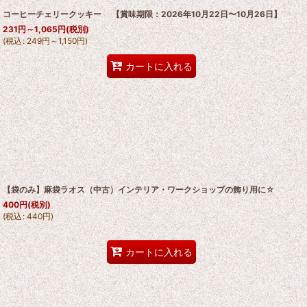
コーヒーチェリークッキー 【賞味期限：2026年10月22日〜10月26日】
231
円
～1,065
円
(税別)
(
税込
:
249
円
～1,150
円
)
カートに入れる
【袋のみ】麻袋ラオス（中古）インテリア・ワークショップの飾り用に☆
400
円
(税別)
(
税込
:
440
円
)
カートに入れる