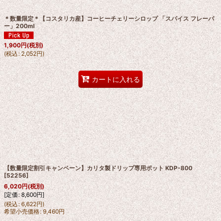
＊数量限定＊【コスタリカ産】コーヒーチェリーシロップ 「スパイス フレーバ
ー」200ml
1,900
円
(税別)
(
税込
:
2,052
円
)
カートに入れる
【数量限定割引キャンペーン】カリタ製ドリップ専用ポット KDP-800
[
52256
]
6,020
円
(税別)
[
定価
:
8,600
円
]
(
税込
:
6,622
円
)
希望小売価格
:
9,460
円