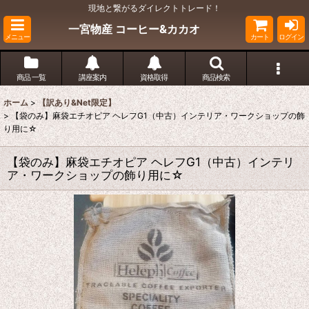
現地と繋がるダイレクトトレード！
一宮物産 コーヒー&カカオ
メニュー
カート
ログイン
商品 一覧
講座案内
資格取得
商品検索
ホーム
>
【訳あり&Net限定】
>
【袋のみ】麻袋エチオピア ヘレフG1（中古）インテリア・ワークショップの飾
り用に☆
【袋のみ】麻袋エチオピア ヘレフG1（中古）インテリ
ア・ワークショップの飾り用に☆