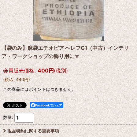
【袋のみ】麻袋エチオピア ヘレフG1（中古）インテリ
ア・ワークショップの飾り用に☆
会員販売価格
:
400
円
(税別)
(
税込
:
440
円
)
この商品にはポイントはつきません。
Facebookでシェア
数量
:
返品特約に関する重要事項