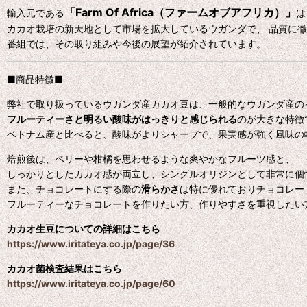
「Farm Of Africa（ファームオブアフリカ）」
輸入元である
は
カカオ栽培の新天地として市場を拡大しているウガンダで、 品質に
番組では、その取り組みや今後の展望が紹介されています。
■商品特徴■
弊社で取り扱っているウガンダ産カカオ豆は、一般的なウガンダ産の
フルーティーさと明るい酸味がはっきりと感じられる
のが大きな特徴
ベトナム産と比べると、酸味がよりシャープで、果実感が強く風味の
焙煎後は、ベリーや柑橘を思わせるような爽やかなフルーツ感と、
しっかりとしたカカオ感が両立し、シングルオリジンとして非常に個
また、チョコレートにする際の
滑らかさ
は特に優れておりチョコレー
フルーティーなチョコレートを作りたい方、作りやすさを重視したい
カカオ生豆についての詳細はこちら
https://www.iritateya.co.jp/page/36
カカオ菌検査結果はこちら
https://www.iritateya.co.jp/page/60