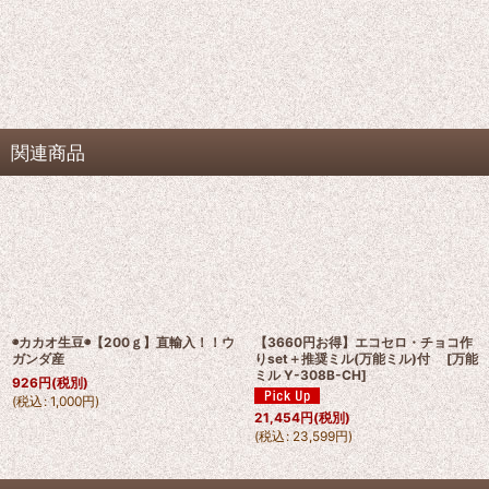
関連商品
◉カカオ生豆◉【200ｇ】直輸入！！ウ
【3660円お得】エコセロ・チョコ作
ガンダ産
りset＋推奨ミル(万能ミル)付
[
万能
ミル Y-308B-CH
]
926
円
(税別)
(
税込
:
1,000
円
)
21,454
円
(税別)
(
税込
:
23,599
円
)