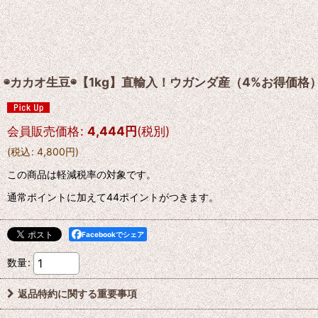
◉カカオ生豆◉【1kg】直輸入！ウガンダ産（4%お得価格
会員販売価格
:
4,444
円
(税別)
(
税込
:
4,800
円
)
この商品は軽減税率の対象です。
通常ポイントに加えて44ポイントがつきます。
Facebookでシェア
数量
:
返品特約に関する重要事項