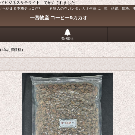
『ワールドビジネスサテライト』で紹介されました！
から始まる本格チョコ作り！ 直輸入のウガンダカカオ生豆は、味、品質、価格、
一宮物産 コーヒー&カカオ
資格取得
（4%お得価格）
）