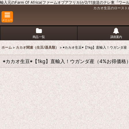
輸入元のFarm Of Africa(ファームオブアフリカ)が2/11放送のテレ東
カカオ生豆のロースト
メニュー
商品 一覧
講座案内
ホーム
>
カカオ関連（生豆/器具類）
>
◉カカオ生豆◉【1kg】直輸入！ウガンダ産
◉カカオ生豆◉【1kg】直輸入！ウガンダ産（4%お得価格