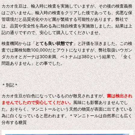
カカオ生豆は、輸入時に検査を実施していますが、その後の検査義務
はございません。輸入時の検査をクリアした後であっても、劣悪な保
管環境だと品質劣化やカビ菌が繁殖する可能性があります。弊社で
は、品質や安全性を高める為に独自検査を実施致しました。結果は上
記の通りですので、安心して購入してくださいませ。
検査機関からは「
とても良い状態です
」と評価を頂きました。この検
査では菌検知数100,000だとアウトになりますが、弊社取扱いウガン
ダカカオとガーナは300未満、ベトナムは380という結果で、「全く
問題ありません」との事でした。
＊別記＊
カカオ生豆が白色になっているものが散見されますが
、
菌は検出され
ませんでしたので安心してください
。
風味にも影響ありませんでし
た。おそらく、マンニトールという天然の物質が表面に出てきている
為に白くなっていると思われます。＊
マンニトール
は自然界にも広く
分布する糖質