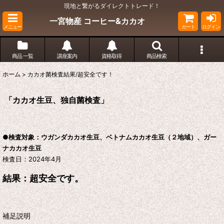
現地と繋がるダイレクトトレード！
一宮物産 コーヒー&カカオ
メニュー
カート
ログイン
商品 一覧
講座案内
資格取得
商品検索
ホーム
>
カカオ菌検査結果/超安全です！
「カカオ生豆、独自菌検査」
●検査対象：ウガンダカカオ生豆、ベトナムカカオ生豆（２地域）、ガー
ナカカオ生豆
検査日：2024年4月
結果：超安全です。
補足説明