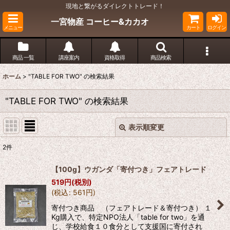
現地と繋がるダイレクトトレード！
一宮物産 コーヒー&カカオ
メニュー
カート
ログイン
商品 一覧
講座案内
資格取得
商品検索
ホーム
>
"TABLE FOR TWO"
の
検索結果
"TABLE FOR TWO"
の
検索結果
表示順変更
閉じる
2
件
商品検索
:
【100g】ウガンダ「寄付つき」フェアトレード
表示数
:
519
円
(税別)
(
税込
:
561
円
)
寄付つき商品 （フェアトレード＆寄付つき） １
並び順
:
Kg購入で、特定NPO法人「table for two」を通
じ、学校給食１０食分として支援国に寄付され