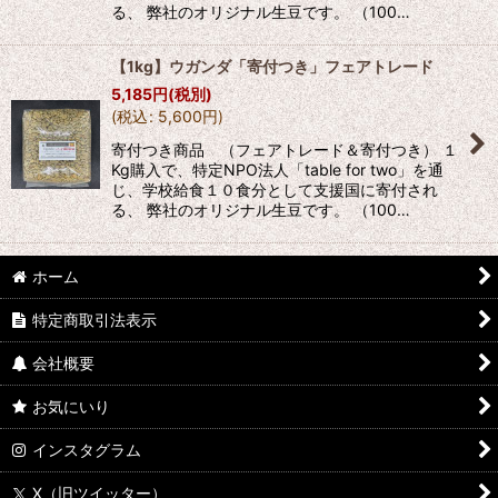
る、 弊社のオリジナル生豆です。 （100…
絞り込む
【1kg】ウガンダ「寄付つき」フェアトレード
5,185
円
(税別)
(
税込
:
5,600
円
)
寄付つき商品 （フェアトレード＆寄付つき） １
Kg購入で、特定NPO法人「table for two」を通
じ、学校給食１０食分として支援国に寄付され
る、 弊社のオリジナル生豆です。 （100…
ホーム
特定商取引法表示
会社概要
お気にいり
インスタグラム
X（旧ツイッター）