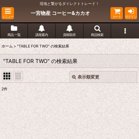
現地と繋がるダイレクトトレード！
一宮物産 コーヒー&カカオ
メニュー
カート
ログイン
商品 一覧
講座案内
資格取得
商品検索
ホーム
>
"TABLE FOR TWO"
の
検索結果
"TABLE FOR TWO"
の
検索結果
表示順変更
閉じる
2
件
商品検索
:
表示数
:
並び順
: