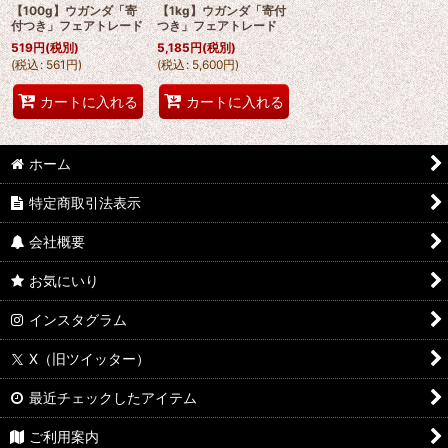
【100g】ウガンダ「寄
【1kg】ウガンダ「寄付
絞り込む
付つき」フェアトレード
つき」フェアトレード
519
円
(税別)
5,185
円
(税別)
(
税込
:
561
円
)
(
税込
:
5,600
円
)
カートに入れる
カートに入れる
ホーム
特定商取引法表示
会社概要
お気にいり
インスタグラム
X（旧ツイッター）
最近チェックしたアイテム
ご利用案内