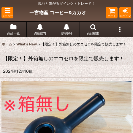
現地と繋がるダイレクトトレード！
一宮物産 コーヒー&カカオ
メニュー
カート
ログイン
商品 一覧
講座案内
資格取得
商品検索
ホーム
>
What's New
>
【限定！】外箱無しのエコセロを限定で販売します！
【限定！】外箱無しのエコセロを限定で販売します！
2024
12
10
年
月
日