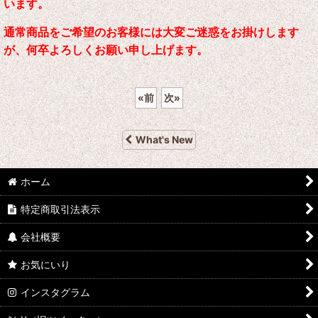
います。
通常商品をご希望のお客様には大変ご迷惑をお掛けします
が、何卒よろしくお願い申し上げます。
«
前
次
»
What's New
ホーム
特定商取引法表示
会社概要
お気にいり
インスタグラム