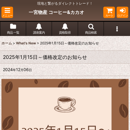
現地と繋がるダイレクトトレード！
一宮物産 コーヒー&カカオ
メニュー
カート
ログイン
商品 一覧
講座案内
資格取得
商品検索
ホーム
>
What's New
>
2025年1月15日～価格改定のお知らせ
2025年1月15日～価格改定のお知らせ
2024
12
06
年
月
日