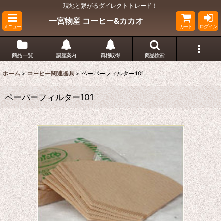
現地と繋がるダイレクトトレード！
一宮物産 コーヒー&カカオ
メニュー
カート
ログイン
商品 一覧
講座案内
資格取得
商品検索
ホーム
>
コーヒー関連器具
>
ペーパーフィルター101
ペーパーフィルター101