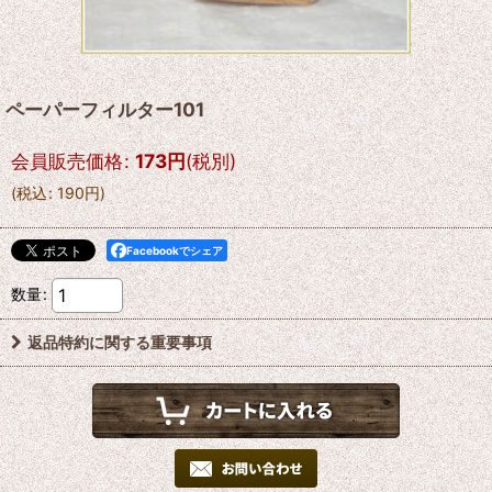
ペーパーフィルター101
会員販売価格
:
173
円
(税別)
(
税込
:
190
円
)
Facebookでシェア
数量
:
返品特約に関する重要事項