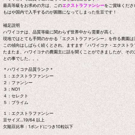
最高等級をお求めの方は、この
エクストラファンシー
をご賞味くださ
もはや国内で入手するのが困難になってしまった生豆です！
補足説明
ハワイコナは、品質等級に関わらず世界中から需要が高く、
現地ではとても手間のかかる「エクストラファンシー」を作る農園は
この傾向はしばらく続くとされ、ますます「ハワイコナ・エクストラ
たまたま、ハワイコナの農園主に話を聞くことができましたが、その
との事でした。。。
＊ハワイコナ品質ランク＊
１：エクストラファンシー
２：ファンシー
３：NO1
４：セレクト
５：プライム
１：エクストラファンシー
豆サイズ…19/64 以上
欠陥豆比率：1ポンドにつき10粒以下