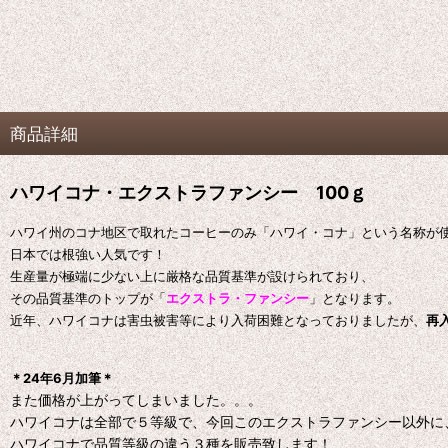
商品詳細
ハワイコナ・エクストラファンシー 100ｇ
ハワイ州のコナ地区で取れたコーヒーのみ「ハワイ・コナ」という名称が
日本では
根強い人気です！
生産量が極端に少ない上に厳格な品質基準が設けられており、
その品質基準のトップが「
エクストラ・ファンシー
」となります。
近年、ハワイコナは害虫被害等により入荷困難となっておりましたが、
再
＊24年6月加筆＊
また価格が上がってしまいました。。。
ハワイコナは全部で５等級で、今回このエクストラファンシー以外に
ハワイコナで品質等級の違う３種を販売致します！