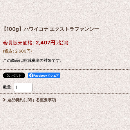
【100g】ハワイコナ エクストラファンシー
会員販売価格
:
2,407
円
(税別)
(
税込
:
2,600
円
)
この商品は軽減税率の対象です。
Facebookでシェア
数量
:
返品特約に関する重要事項