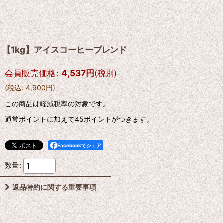
【1kg】アイスコーヒーブレンド
会員販売価格
:
4,537
円
(税別)
(
税込
:
4,900
円
)
この商品は軽減税率の対象です。
通常ポイントに加えて45ポイントがつきます。
Facebookでシェア
数量
:
返品特約に関する重要事項