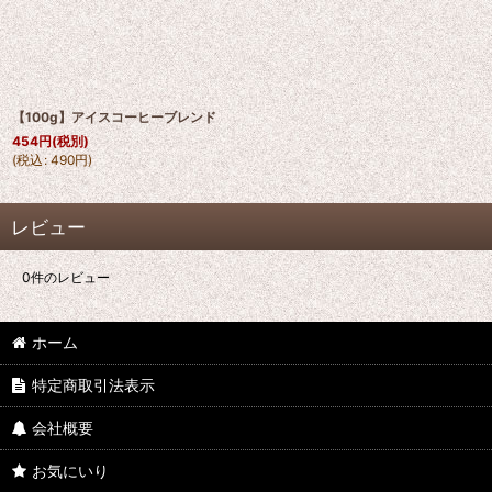
【100g】アイスコーヒーブレンド
454
円
(税別)
(
税込
:
490
円
)
レビュー
0
件のレビュー
ホーム
特定商取引法表示
会社概要
お気にいり