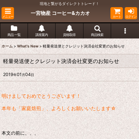
現地と繋がるダイレクトトレード！
一宮物産 コーヒー&カカオ
メニュー
カート
ログイン
商品 一覧
講座案内
資格取得
商品検索
ホーム
>
What's New
>
軽量発送便とクレジット決済会社変更のお知らせ
軽量発送便とクレジット決済会社変更のお知らせ
2019
01
04
年
月
日
明けましておめでとうございます！
本年も「家庭焙煎」、よろしくお願いいたします☆
本文の前に、、、