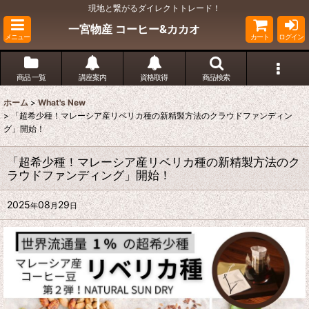
現地と繋がるダイレクトトレード！
一宮物産 コーヒー&カカオ
メニュー
カート
ログイン
商品 一覧
講座案内
資格取得
商品検索
ホーム
>
What's New
>
「超希少種！マレーシア産リベリカ種の新精製方法のクラウドファンディン
グ」開始！
「超希少種！マレーシア産リベリカ種の新精製方法のク
ラウドファンディング」開始！
2025
08
29
年
月
日