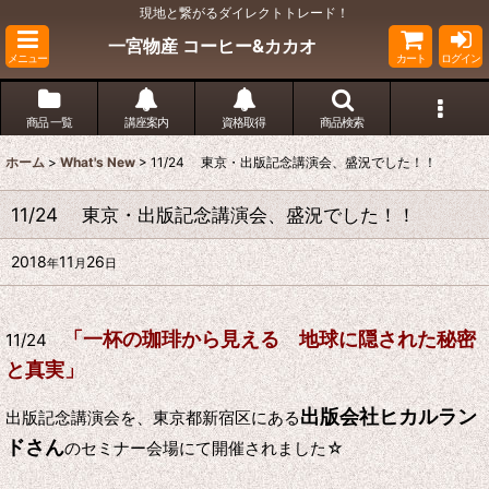
現地と繋がるダイレクトトレード！
一宮物産 コーヒー&カカオ
メニュー
カート
ログイン
商品 一覧
講座案内
資格取得
商品検索
ホーム
>
What's New
>
11/24 東京・出版記念講演会、盛況でした！！
11/24 東京・出版記念講演会、盛況でした！！
2018
11
26
年
月
日
「一杯の珈琲から見える 地球に隠された秘密
11/24
と真実」
出版会社ヒカルラン
出版記念講演会を、東京都新宿区にある
ドさん
のセミナー会場にて開催されました☆