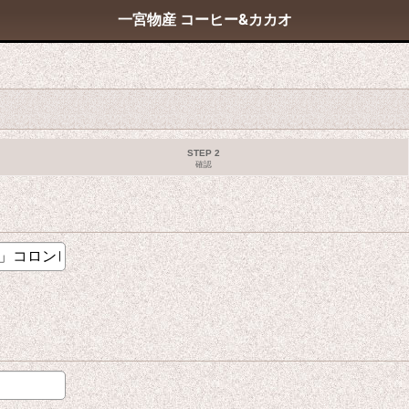
一宮物産 コーヒー&カカオ
STEP 2
確認