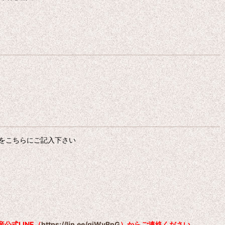
をこちらにご記入下さい
公式LINE（
https://lin.ee/qiWvBnG
）からご連絡ください。