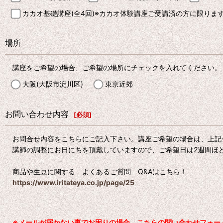
カカオ基礎講座(全4回)※カカオ体験講座ご受講済の方に限りま
場所
講座をご希望の場合、ご希望の場所にチェックを入れてください。
大阪(大阪市淀川区)
東京近郊
お問い合わせ内容
[
必須
]
お問合せ内容をこちらにご記入下さい。講座ご希望の場合は、上記
講師の調整にお日にちを頂戴していますので、ご希望日は2週間ほ
商品や生豆に関する よくあるご質問 Q&Aはこちら！
https://www.iritateya.co.jp/page/25
※メールが届かない事でお困りの場合、こちらの問い合わせフォーム