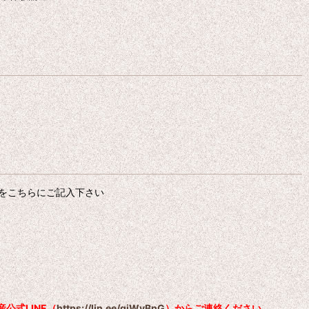
をこちらにご記入下さい
公式LINE（
https://lin.ee/qiWvBnG
）からご連絡ください。