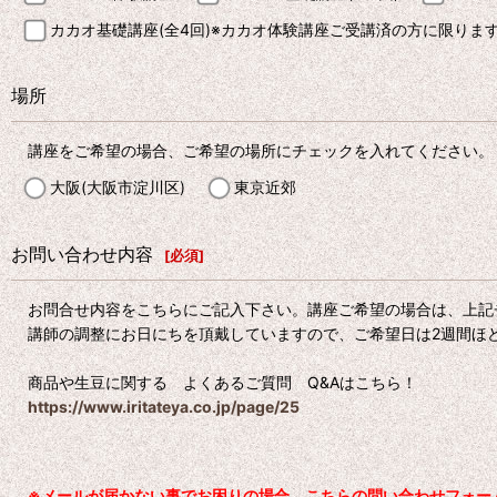
カカオ基礎講座(全4回)※カカオ体験講座ご受講済の方に限りま
場所
講座をご希望の場合、ご希望の場所にチェックを入れてください。
大阪(大阪市淀川区)
東京近郊
お問い合わせ内容
[
必須
]
お問合せ内容をこちらにご記入下さい。講座ご希望の場合は、上記
講師の調整にお日にちを頂戴していますので、ご希望日は2週間ほ
商品や生豆に関する よくあるご質問 Q&Aはこちら！
https://www.iritateya.co.jp/page/25
※メールが届かない事でお困りの場合、こちらの問い合わせフォーム