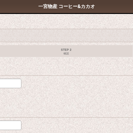
一宮物産 コーヒー&カカオ
STEP 2
確認