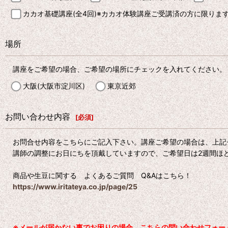
カカオ基礎講座(全4回)※カカオ体験講座ご受講済の方に限りま
場所
講座をご希望の場合、ご希望の場所にチェックを入れてください。
大阪(大阪市淀川区)
東京近郊
お問い合わせ内容
[
必須
]
お問合せ内容をこちらにご記入下さい。講座ご希望の場合は、上記
講師の調整にお日にちを頂戴していますので、ご希望日は2週間ほ
商品や生豆に関する よくあるご質問 Q&Aはこちら！
https://www.iritateya.co.jp/page/25
※メールが届かない事でお困りの場合、こちらの問い合わせフォーム