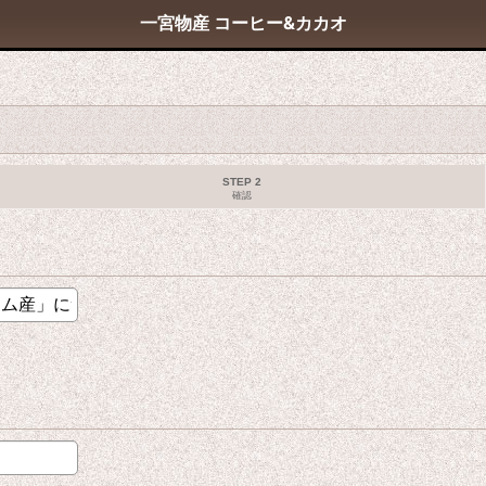
一宮物産 コーヒー&カカオ
STEP 2
確認