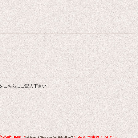
をこちらにご記入下さい
公式LINE（
https://lin.ee/qiWvBnG
）からご連絡ください。