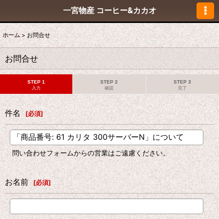
一宮物産 コーヒー&カカオ
ホーム
>
お問合せ
お問合せ
STEP 1
STEP 2
STEP 3
入力
確認
完了
件名
[
必須
]
問い合わせフォームからの営業はご遠慮ください。
お名前
[
必須
]