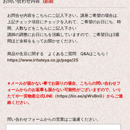
お問い合わせ内容
[
必須
]
お問合せ内容をこちらにご記入下さい。講座ご希望の場合は、
上記チェック項目にチェックを入れて、ご希望のお日にち、時
間、人数などをこちらにご記入下さい
講師の調整にお日にちを頂戴していますので、ご希望日は2週
間ほど余裕をもってお聞かせください。
商品や生豆に関する よくあるご質問 Q&Aはこちら！
https://www.iritateya.co.jp/page/25
※メールが届かない事でお困りの場合、こちらの問い合わせフ
ォームからのお返事も届かない可能性がございますので、いり
たてや一宮物産公式LINE（
https://lin.ee/qiWvBnG
）からご連
絡ください。
問い合わせフォームからの営業はご遠慮ください。