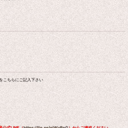
をこちらにご記入下さい
公式LINE（
https://lin.ee/qiWvBnG
）からご連絡ください。