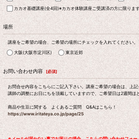
カカオ基礎講座(全4回)※カカオ体験講座ご受講済の方に限りま
場所
講座をご希望の場合、ご希望の場所にチェックを入れてください。
大阪(大阪市淀川区)
東京近郊
お問い合わせ内容
[
必須
]
お問合せ内容をこちらにご記入下さい。講座ご希望の場合は、上記
講師の調整にお日にちを頂戴していますので、ご希望日は2週間ほ
商品や生豆に関する よくあるご質問 Q&Aはこちら！
https://www.iritateya.co.jp/page/25
※メールが届かない事でお困りの場合、こちらの問い合わせフォーム