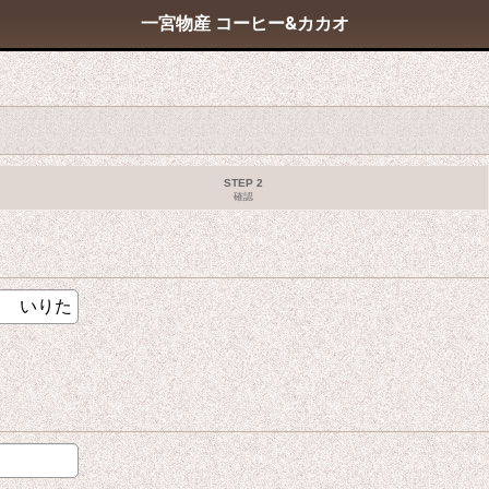
一宮物産 コーヒー&カカオ
STEP 2
確認