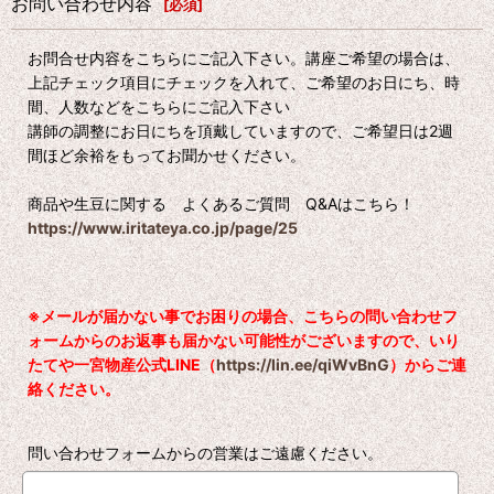
お問い合わせ内容
[
必須
]
お問合せ内容をこちらにご記入下さい。講座ご希望の場合は、
上記チェック項目にチェックを入れて、ご希望のお日にち、時
間、人数などをこちらにご記入下さい
講師の調整にお日にちを頂戴していますので、ご希望日は2週
間ほど余裕をもってお聞かせください。
商品や生豆に関する よくあるご質問 Q&Aはこちら！
https://www.iritateya.co.jp/page/25
※メールが届かない事でお困りの場合、こちらの問い合わせフ
ォームからのお返事も届かない可能性がございますので、いり
たてや一宮物産公式LINE（
https://lin.ee/qiWvBnG
）からご連
絡ください。
問い合わせフォームからの営業はご遠慮ください。