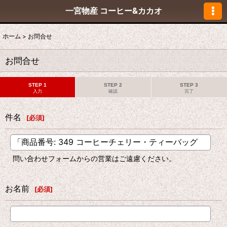
一宮物産 コーヒー&カカオ
ホーム
>
お問合せ
お問合せ
STEP 1
STEP 2
STEP 3
入力
確認
完了
件名
[
必須
]
問い合わせフォームからの営業はご遠慮ください。
お名前
[
必須
]