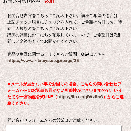
お問い合わせ内容
[
必須
]
お問合せ内容をこちらにご記入下さい。講座ご希望の場合は、
上記チェック項目にチェックを入れて、ご希望のお日にち、時
間、人数などをこちらにご記入下さい
講師の調整にお日にちを頂戴していますので、ご希望日は2週
間ほど余裕をもってお聞かせください。
商品や生豆に関する よくあるご質問 Q&Aはこちら！
https://www.iritateya.co.jp/page/25
※メールが届かない事でお困りの場合、こちらの問い合わせフ
ォームからのお返事も届かない可能性がございますので、いり
たてや一宮物産公式LINE（
https://lin.ee/qiWvBnG
）からご連
絡ください。
問い合わせフォームからの営業はご遠慮ください。