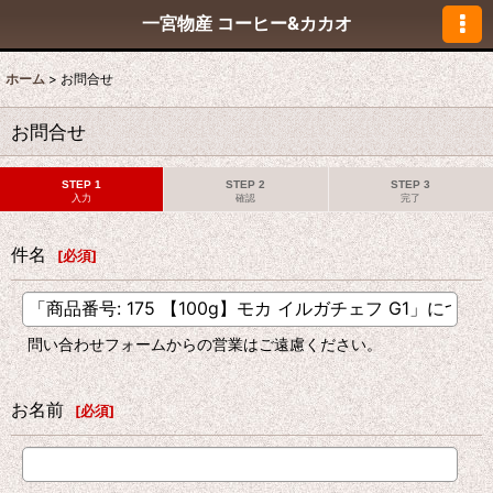
一宮物産 コーヒー&カカオ
ホーム
>
お問合せ
お問合せ
STEP 1
STEP 2
STEP 3
入力
確認
完了
件名
[
必須
]
問い合わせフォームからの営業はご遠慮ください。
お名前
[
必須
]