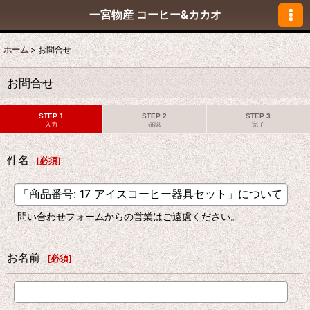
一宮物産 コーヒー&カカオ
ホーム
>
お問合せ
お問合せ
STEP 1
STEP 2
STEP 3
入力
確認
完了
件名
[
必須
]
問い合わせフォームからの営業はご遠慮ください。
お名前
[
必須
]