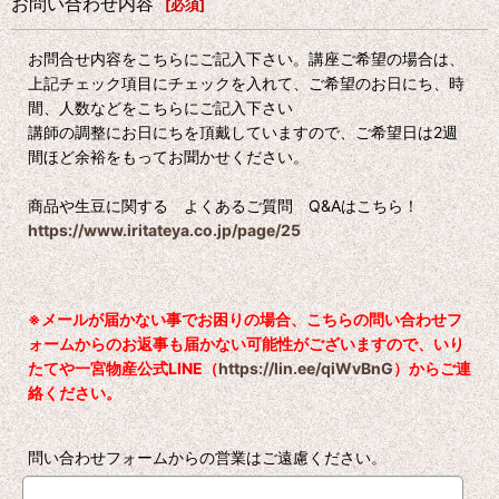
お問い合わせ内容
[
必須
]
お問合せ内容をこちらにご記入下さい。講座ご希望の場合は、
上記チェック項目にチェックを入れて、ご希望のお日にち、時
間、人数などをこちらにご記入下さい
講師の調整にお日にちを頂戴していますので、ご希望日は2週
間ほど余裕をもってお聞かせください。
商品や生豆に関する よくあるご質問 Q&Aはこちら！
https://www.iritateya.co.jp/page/25
※メールが届かない事でお困りの場合、こちらの問い合わせフ
ォームからのお返事も届かない可能性がございますので、いり
たてや一宮物産公式LINE（
https://lin.ee/qiWvBnG
）からご連
絡ください。
問い合わせフォームからの営業はご遠慮ください。